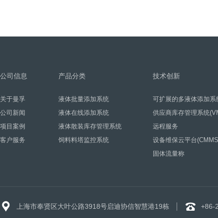
公司信息
产品分类
技术创新
关于曼孚
液体批量添加系统
可扩展的多液体添加系
公司新闻
液体在线添加系统
供应商库存管理系统(VM
项目案例
液体散装库存管理系统
远程服务
客户服务
饲料料塔监控系统
设备维保云平台(CMMS
固体流量称
上海市奉贤区大叶公路3918号启迪协信智慧港19栋
+86-