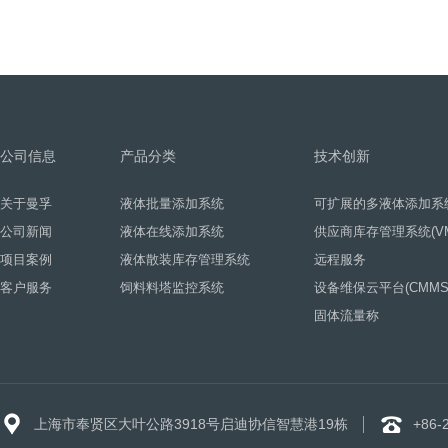
公司信息
产品分类
技术创新
关于曼孚
液体批量添加系统
可扩展的多液体添加系
公司新闻
液体在线添加系统
供应商库存管理系统(VM
项目案例
液体散装库存管理系统
远程服务
客户服务
饲料料塔监控系统
设备维保云平台(CMMS
固体流量称
上海市奉贤区大叶公路3918号启迪协信智慧港19栋
+86-